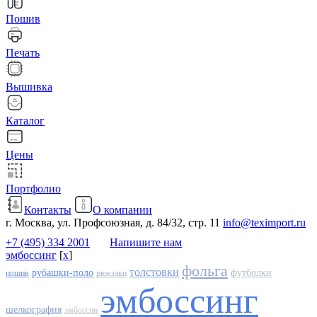
Пошив
Печать
Вышивка
Каталог
Цены
Портфолио
Контакты
О компании
г. Москва, ул. Профсоюзная, д. 84/32, стр. 11
info@teximport.ru
+7 (495) 334 2001
Напишите нам
эмбоссинг
[
x
]
фольга
толстовки
рубашки-поло
футболки
пошив
рюкзаки
эмбоссинг
шелкография
эмбоссин