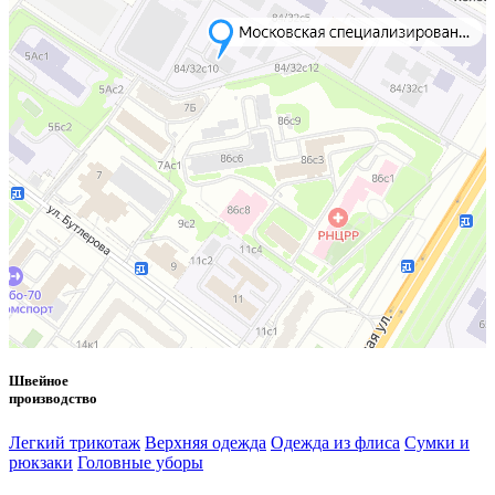
Швейное
производство
Легкий трикотаж
Верхняя одежда
Одежда из флиса
Сумки и
рюкзаки
Головные уборы