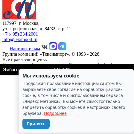
117997, г. Москва,
ул. Профсоюзная, д. 84/32, стр. 11
+7 (495) 334 2001
info@teximport.ru
Напишите нам
Группа компаний «Тексимпорт». © 1993 - 2026.
Все права защищены.
Политика конфеденциальности
Соглашение об обработке
Эмбоссинг на толстовках Нашествие
Печать фольгой и эмбоссинг Pepsi cola
Эмбоссинг на толстовках
Эмбоссинг на футболках с печатью
Эмбоссинг на толстовке
Эмбосинг с печатью футболка Россия
Эмбоссинг на свитшоте RUSSIA
персональных данных
Мы используем cookie
Продолжая пользование настоящим сайтом Вы
выражаете свое согласие на обработку файлов-
cookie, в том числе и с использованием сервиса
«Яндекс Метрика», Вы можете самостоятельно
запретить обработку cookies в настройках своего
браузера.
Подробнее
Принять