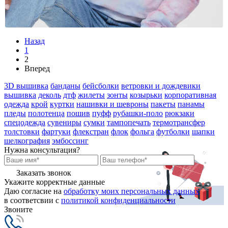
Назад
1
2
Вперед
3D вышивка
банданы
бейсболки
ветровки и дождевики
вышивка
деколь
дтф
жилеты
зонты
козырьки
корпоративная
одежда
крой
куртки
нашивки и шевроны
пакеты
панамы
пледы
полотенца
пошив
пуфф
рубашки-поло
рюкзаки
спецодежда
сувениры
сумки
тампопечать
термотрансфер
толстовки
фартуки
флекстран
флок
фольга
футболки
шапки
шелкография
эмбоссинг
Нужна консультация?
Заказать звонок
Укажите корректные данные
Даю согласие на
обработку моих персональных данных
в соответсвии с
политикой конфиденциальности
Звоните