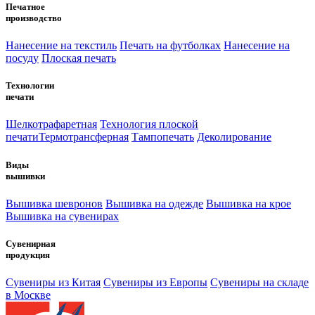
Печатное
производство
Нанесение на текстиль
Печать на футболках
Нанесение на
посуду
Плоская печать
Технологии
печати
Шелкотрафаретная
Технология плоской
печати
Термотрансферная
Тампопечать
Деколирование
Виды
вышивки
Вышивка шевронов
Вышивка на одежде
Вышивка на крое
Вышивка на сувенирах
Сувенирная
продукция
Сувениры из Китая
Сувениры из Европы
Сувениры на складе
в Москве