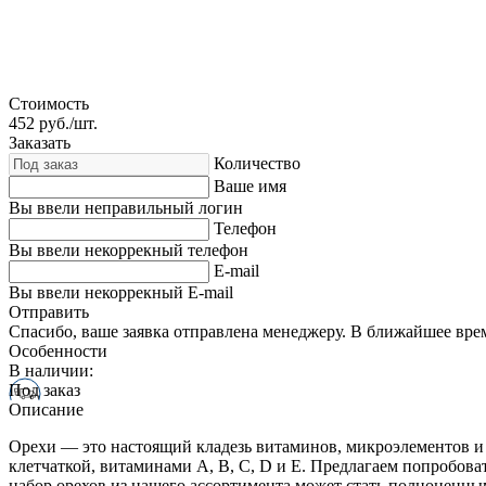
Стоимость
452
руб./шт.
Заказать
Количество
Ваше имя
Вы ввели неправильный логин
Телефон
Вы ввели некоррекный телефон
E-mail
Вы ввели некоррекный E-mail
Отправить
Спасибо, ваше заявка отправлена менеджеру. В ближайшее вре
Особенности
В наличии:
Под заказ
Описание
Орехи — это настоящий кладезь витаминов, микроэлементов и 
клетчаткой, витаминами A, B, C, D и E. Предлагаем попробова
набор орехов из нашего ассортимента может стать полноценны