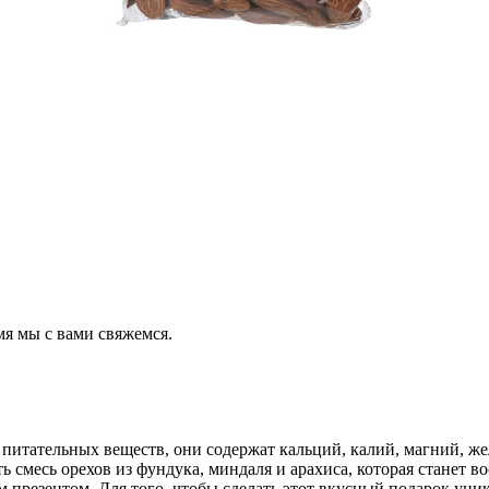
мя мы с вами свяжемся.
питательных веществ, они содержат кальций, калий, магний, жел
ть смесь орехов из фундука, миндаля и арахиса, которая станет
м презентом. Для того, чтобы сделать этот вкусный подарок ун