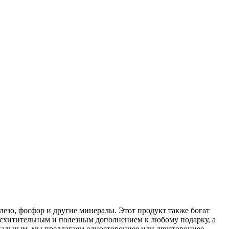
езо, фосфор и другие минералы. Этот продукт также богат
 восхитительным и полезным дополнением к любому подарку, а
икальным, мы предлагаем одностороннее или двустороннее