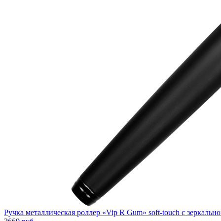
Ручка металлическая роллер «Vip R Gum» soft-touch с зеркальн