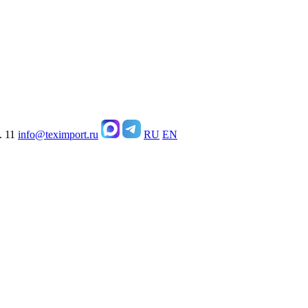
. 11
info@teximport.ru
RU
EN