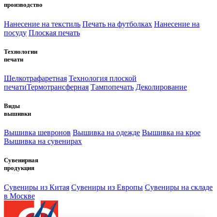
производство
Нанесение на текстиль
Печать на футболках
Нанесение на
посуду
Плоская печать
Технологии
печати
Шелкотрафаретная
Технология плоской
печати
Термотрансферная
Тампопечать
Деколирование
Виды
вышивки
Вышивка шевронов
Вышивка на одежде
Вышивка на крое
Вышивка на сувенирах
Сувенирная
продукция
Сувениры из Китая
Сувениры из Европы
Сувениры на складе
в Москве