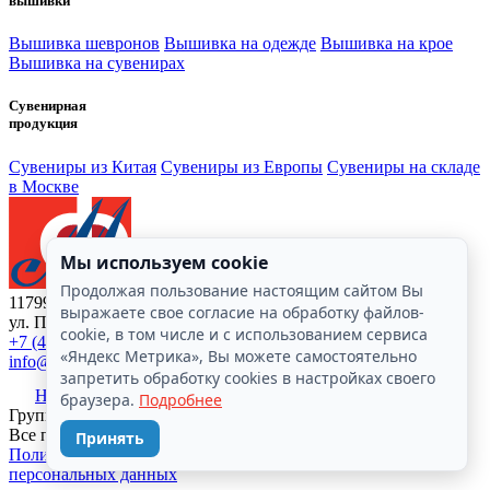
вышивки
Вышивка шевронов
Вышивка на одежде
Вышивка на крое
Вышивка на сувенирах
Сувенирная
продукция
Сувениры из Китая
Сувениры из Европы
Сувениры на складе
в Москве
Мы используем cookie
Продолжая пользование настоящим сайтом Вы
117997, г. Москва,
выражаете свое согласие на обработку файлов-
ул. Профсоюзная, д. 84/32, стр. 11
cookie, в том числе и с использованием сервиса
+7 (495) 334 2001
«Яндекс Метрика», Вы можете самостоятельно
info@teximport.ru
запретить обработку cookies в настройках своего
Напишите нам
браузера.
Подробнее
Группа компаний «Тексимпорт». © 1993 - 2026.
Все права защищены.
Принять
Политика конфеденциальности
Соглашение об обработке
персональных данных