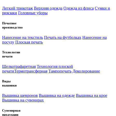
Легкий трикотаж
Верхняя одежда
Одежда из флиса
Сумки и
рюкзаки
Головные уборы
Печатное
производство
Нанесение на текстиль
Печать на футболках
Нанесение на
посуду
Плоская печать
Технологии
печати
Шелкотрафаретная
Технология плоской
печати
Термотрансферная
Тампопечать
Деколирование
Виды
вышивки
Вышивка шевронов
Вышивка на одежде
Вышивка на крое
Вышивка на сувенирах
Сувенирная
продукция