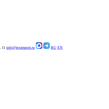
. 11
info@teximport.ru
RU
EN