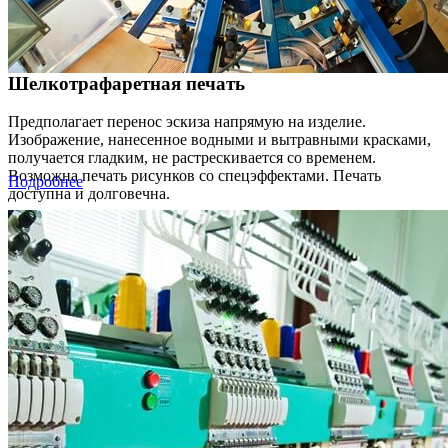
Шелкотрафаретная печать
Предполагает перенос эскиза напрямую на изделие.
Изображение, нанесенное водными и вытравными красками,
получается гладким, не растрескивается со временем.
Возможна печать рисунков со спецэффектами. Печать
Подробнее
доступна и долговечна.