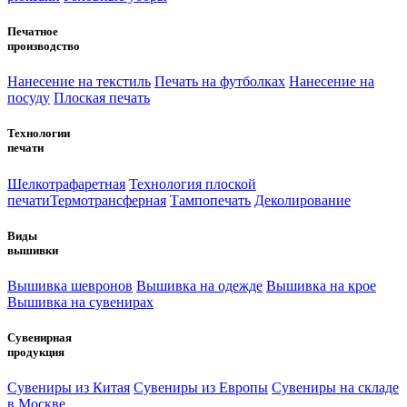
Печатное
производство
Нанесение на текстиль
Печать на футболках
Нанесение на
посуду
Плоская печать
Технологии
печати
Шелкотрафаретная
Технология плоской
печати
Термотрансферная
Тампопечать
Деколирование
Виды
вышивки
Вышивка шевронов
Вышивка на одежде
Вышивка на крое
Вышивка на сувенирах
Сувенирная
продукция
Сувениры из Китая
Сувениры из Европы
Сувениры на складе
в Москве