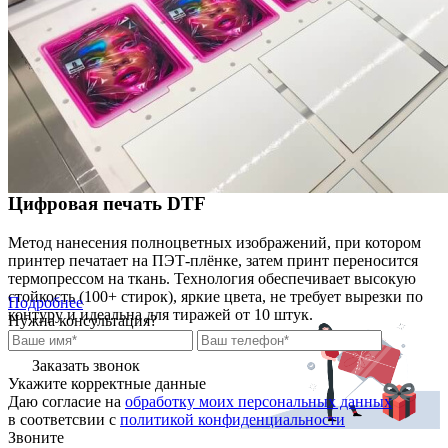
Цифровая печать DTF
Метод нанесения полноцветных изображений, при котором
принтер печатает на ПЭТ-плёнке, затем принт переносится
термопрессом на ткань. Технология обеспечивает высокую
стойкость (100+ стирок), яркие цвета, не требует вырезки по
Подробнее
контуру и идеальна для тиражей от 10 штук.
Нужна консультация?
Заказать звонок
Укажите корректные данные
Даю согласие на
обработку моих персональных данных
в соответсвии с
политикой конфиденциальности
Звоните