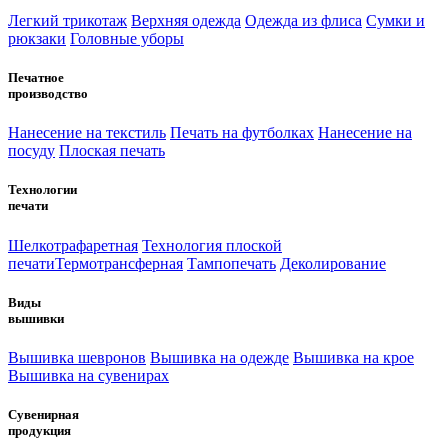
Легкий трикотаж
Верхняя одежда
Одежда из флиса
Сумки и
рюкзаки
Головные уборы
Печатное
производство
Нанесение на текстиль
Печать на футболках
Нанесение на
посуду
Плоская печать
Технологии
печати
Шелкотрафаретная
Технология плоской
печати
Термотрансферная
Тампопечать
Деколирование
Виды
вышивки
Вышивка шевронов
Вышивка на одежде
Вышивка на крое
Вышивка на сувенирах
Сувенирная
продукция