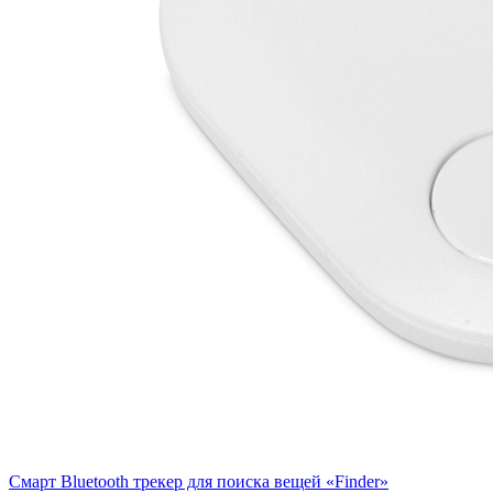
Смарт Bluetooth трекер для поиска вещей «Finder»