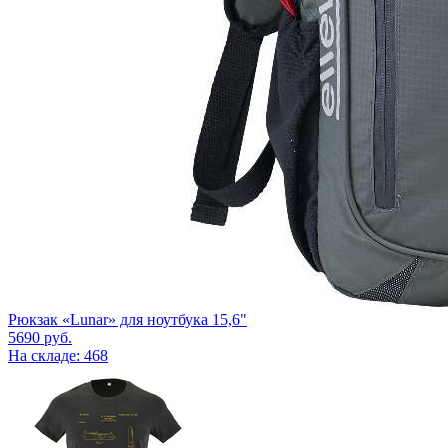
Рюкзак «Lunar» для ноутбука 15,6"
5690
руб.
На складе: 468