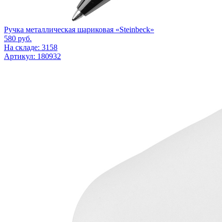
Ручка металлическая шариковая «Steinbeck»
580
руб.
На складе: 3158
Артикул: 180932