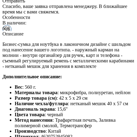
Отправить
Спасибо, ваше заявка отправлена менеджеру. В ближайшее
время мы с вами свяжемся.
Особенности
В наличии:
658
Описание
Бизнес-сумка для ноутбука в лаконичном дизайне с шильдом
под нанесение вашего логотипа. - наружный карман на
молнии - внутри органайзер для ручек, карт и телефона -
съемный регулируемый ремень с металлическими карабинами
- нетканый мешок для хранения в комплекте
Дополнительное описание:
Вес
: 560 г.
Материалы товара
: микрофибра, полиуретан, нейлон
Размер товара (см)
: 42 х 5 х 29 см
Наличие чехла/футляра
: нетканый мешок 40 х 57 см
Диагональ экрана
: 15,6''
Цвета товара
: черный
Метод нанесения
: Трафаретная печать, Заливка
полимерной смолой, Термотрансфер
Производство
: Китай
Штрихкод
: 4620752945082