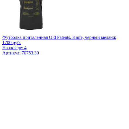
Футболка приталенная Old Patents. Knife, черный меланж
1700
руб.
На складе: 4
Артикул: 70753.30