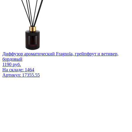
Диффузор ароматический Fragnola, грейпфрут и ветивер,
бордовый
1190
руб.
На складе: 1464
Артикул: 17355.55