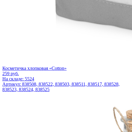
Косметичка хлопковая «Cotton»
259
руб.
На складе: 5524
Артикул: 838508, 838522, 838503, 838511, 838517, 838528,
838523, 838524, 838525