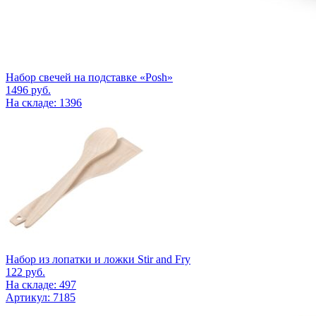
Набор свечей на подставке «Posh»
1496
руб.
На складе: 1396
Набор из лопатки и ложки Stir and Fry
122
руб.
На складе: 497
Артикул: 7185