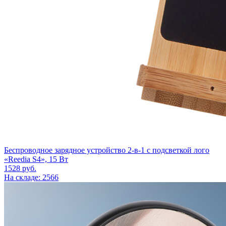
Беспроводное зарядное устройство 2-в-1 с подсветкой лого
«Reedia S4», 15 Вт
1528
руб.
На складе: 2566