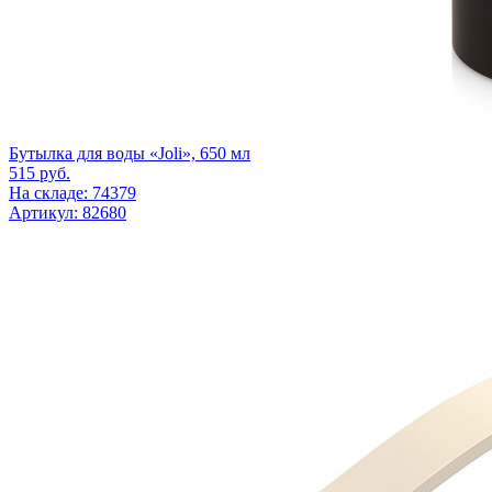
Бутылка для воды «Joli», 650 мл
515
руб.
На складе: 74379
Артикул: 82680