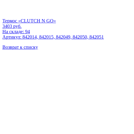
Термос «CLUTCH N GO»
3403
руб.
На складе: 94
Артикул: 842014, 842015, 842049, 842050, 842051
Возврат к списку