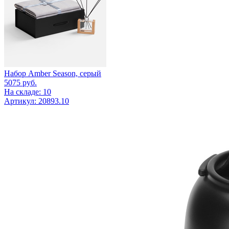
Набор Amber Season, серый
5075
руб.
На складе: 10
Артикул: 20893.10