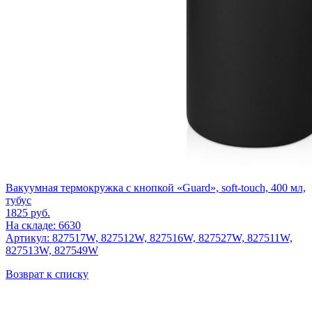
Вакуумная термокружка c кнопкой «Guard», soft-touch, 400 мл,
тубус
1825
руб.
На складе: 6630
Артикул: 827517W, 827512W, 827516W, 827527W, 827511W,
827513W, 827549W
Возврат к списку