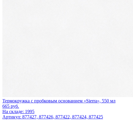
Термокружка с пробковым основанием «Sierra», 550 мл
665
руб.
На складе: 1995
Артикул: 877427, 877426, 877422, 877424, 877425