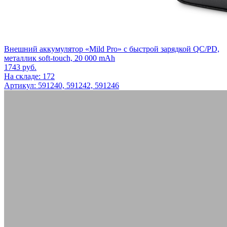
Внешний аккумулятор «Mild Pro» c быстрой зарядкой QC/PD,
металлик soft-touch, 20 000 mAh
1743
руб.
На складе: 172
Артикул: 591240, 591242, 591246