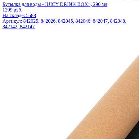
Бутылка для воды «JUICY DRINK BOX», 290 мл
1299
руб.
На складе: 5588
Артикул: 842025, 842026, 842045, 842046, 842047, 842048,
842142, 842147