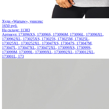
Худи «Warsaw», унисекс
1650
руб.
На складе: 11383
Артикул: 173096XS, 173096S, 173096M, 173096L, 173096XL,
1730962XL, 173025XS, 173025S, 173025M, 173025L,
173025XL, 1730252XL, 173047XS, 173047S, 173047M,
173047L, 173047XL, 1730472XL, 173099XS, 173099S,
173099M, 173099L, 173099XL, 1730992XL, 1730012XL,
173001L, 173