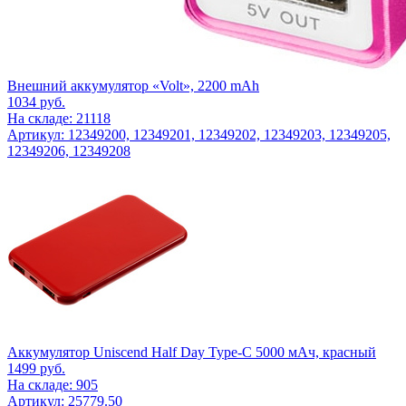
Внешний аккумулятор «Volt», 2200 mAh
1034
руб.
На складе: 21118
Артикул: 12349200, 12349201, 12349202, 12349203, 12349205,
12349206, 12349208
Аккумулятор Uniscend Half Day Type-C 5000 мАч, красный
1499
руб.
На складе: 905
Артикул: 25779.50