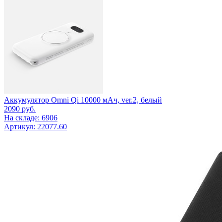
Аккумулятор Omni Qi 10000 мАч, ver.2, белый
2090
руб.
На складе: 6906
Артикул: 22077.60