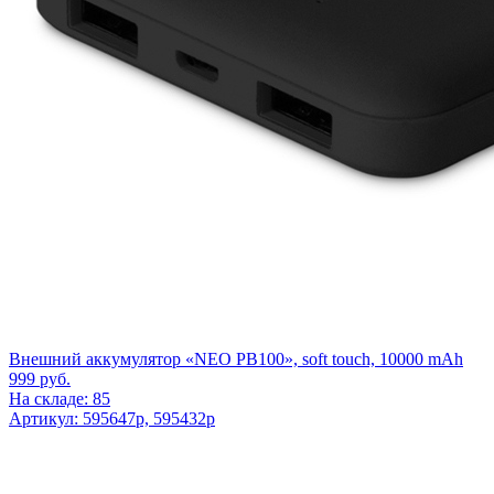
Внешний аккумулятор «NEO PB100», soft touch, 10000 mAh
999
руб.
На складе: 85
Артикул: 595647p, 595432p