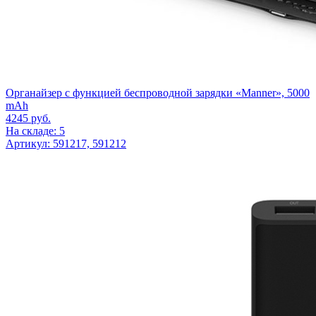
Органайзер с функцией беспроводной зарядки «Manner», 5000
mAh
4245
руб.
На складе: 5
Артикул: 591217, 591212