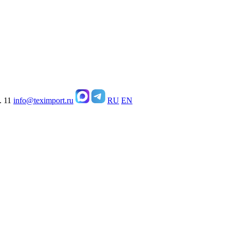
. 11
info@teximport.ru
RU
EN