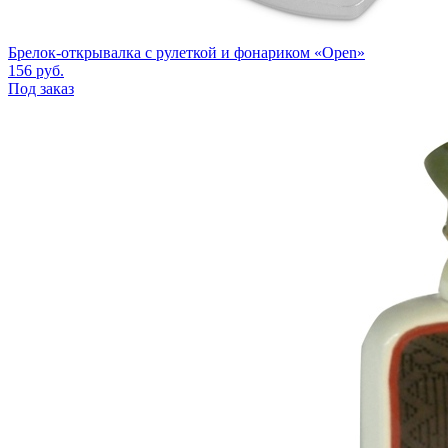
Брелок-открывалка с рулеткой и фонариком «Open»
156
руб.
Под заказ