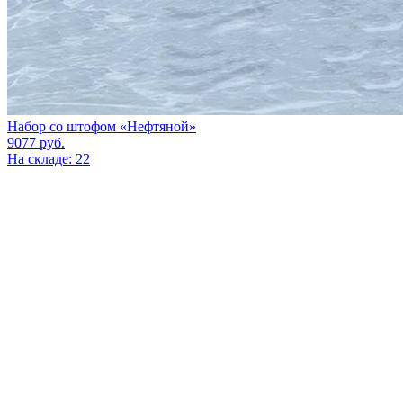
Набор со штофом «Нефтяной»
9077
руб.
На складе: 22