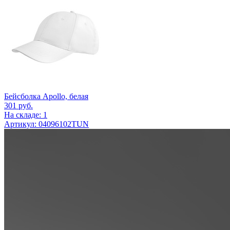
Бейсболка Apollo, белая
301
руб.
На складе: 1
Артикул: 04096102TUN