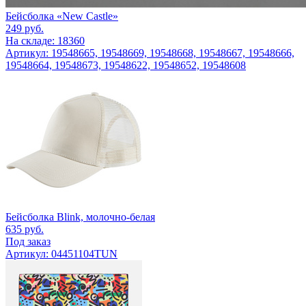
Бейсболка «New Castle»
249
руб.
На складе: 18360
Артикул: 19548665, 19548669, 19548668, 19548667, 19548666,
19548664, 19548673, 19548622, 19548652, 19548608
Бейсболка Blink, молочно-белая
635
руб.
Под заказ
Артикул: 04451104TUN