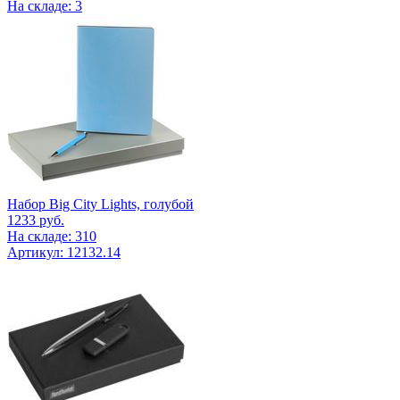
На складе: 3
Набор Big City Lights, голубой
1233
руб.
На складе: 310
Артикул: 12132.14