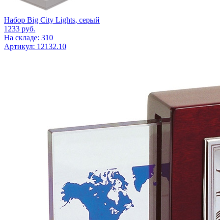
Набор Big City Lights, серый
1233
руб.
На складе: 310
Артикул: 12132.10