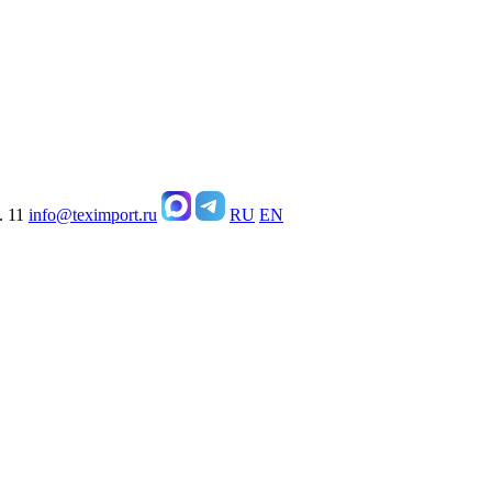
. 11
info@teximport.ru
RU
EN