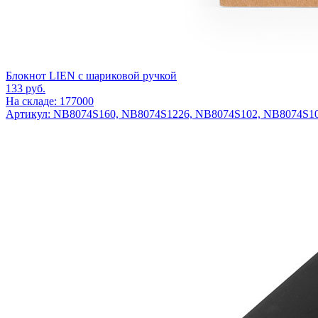
Блокнот LIEN с шариковой ручкой
133
руб.
На складе: 177000
Артикул: NB8074S160, NB8074S1226, NB8074S102, NB8074S1