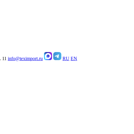
. 11
info@teximport.ru
RU
EN