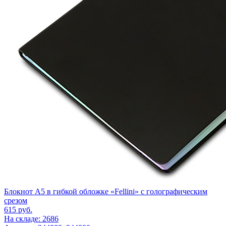
Блокнот А5 в гибкой обложке «Fellini» с голографическим
срезом
615
руб.
На складе: 2686