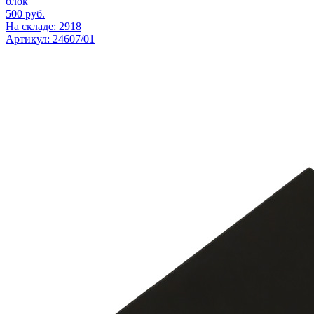
блок
500
руб.
На складе: 2918
Артикул: 24607/01