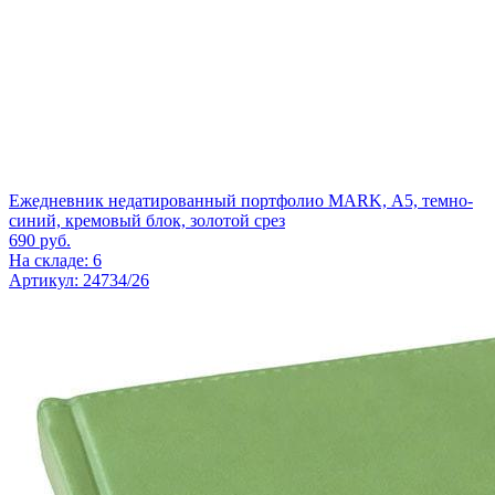
Ежедневник недатированный портфолио MARK, А5, темно-
синий, кремовый блок, золотой срез
690
руб.
На складе: 6
Артикул: 24734/26