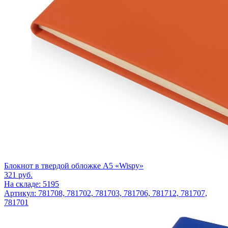
Блокнот в твердой обложке А5 «Wispy»
321
руб.
На складе: 5195
Артикул: 781708, 781702, 781703, 781706, 781712, 781707,
781701