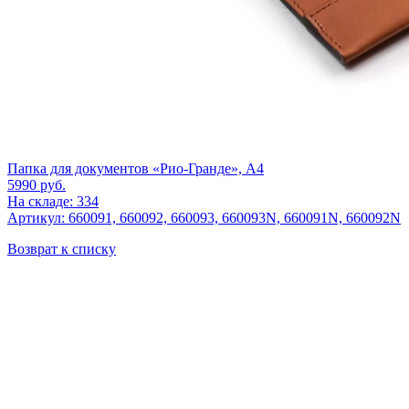
Папка для документов «Рио-Гранде», А4
5990
руб.
На складе: 334
Артикул: 660091, 660092, 660093, 660093N, 660091N, 660092N
Возврат к списку