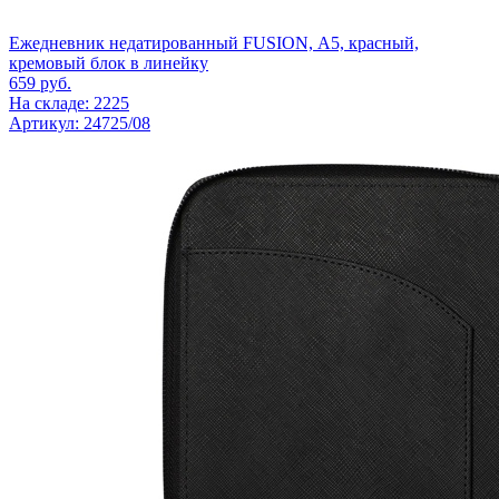
Ежедневник недатированный FUSION, А5, красный,
кремовый блок в линейку
659
руб.
На складе: 2225
Артикул: 24725/08