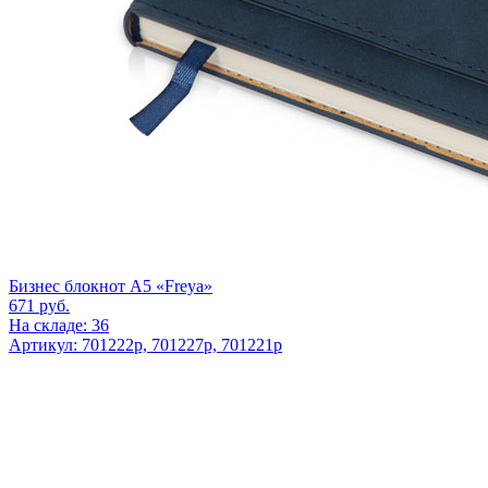
Бизнес блокнот А5 «Freya»
671
руб.
На складе: 36
Артикул: 701222p, 701227p, 701221p