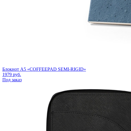
Блокнот A5 «COFFEEPAD SEMI-RIGID»
1979
руб.
Под заказ