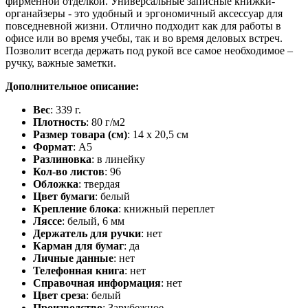
фирменной отделкой. Универсальные записные книжки-
органайзеры - это удобный и эргономичный аксессуар для
повседневной жизни. Отлично подходит как для работы в
офисе или во время учебы, так и во время деловых встреч.
Позволит всегда держать под рукой все самое необходимое –
ручку, важные заметки.
Дополнительное описание:
Вес
: 339 г.
Плотность
: 80 г/м2
Размер товара (см)
: 14 х 20,5 см
Формат
: A5
Разлиновка
: в линейку
Кол-во листов
: 96
Обложка
: твердая
Цвет бумаги
: белый
Крепление блока
: книжный переплет
Ляссе
: белый, 6 мм
Держатель для ручки
: нет
Карман для бумаг
: да
Личные данные
: нет
Телефонная книга
: нет
Справочная информация
: нет
Цвет среза
: белый
Производство
: Зарубежное