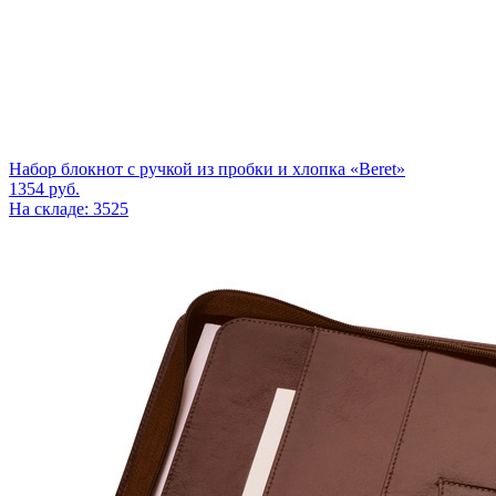
Набор блокнот с ручкой из пробки и хлопка «Beret»
1354
руб.
На складе: 3525