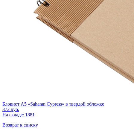
Блокнот А5 «Saharan Cypress» в твердой обложке
372
руб.
На складе: 1881
Возврат к списку