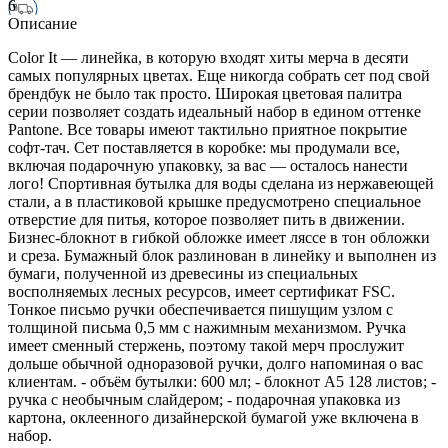
6
Описание
Color It — линейка, в которую входят хиты мерча в десяти
самых популярных цветах. Еще никогда собрать сет под свой
брендбук не было так просто. Широкая цветовая палитра
серии позволяет создать идеальный набор в едином оттенке
Pantone. Все товары имеют тактильно приятное покрытие
софт-тач. Сет поставляется в коробке: мы продумали все,
включая подарочную упаковку, за вас — осталось нанести
лого! Спортивная бутылка для воды сделана из нержавеющей
стали, а в пластиковой крышке предусмотрено специальное
отверстие для питья, которое позволяет пить в движении.
Бизнес-блокнот в гибкой обложке имеет ляссе в тон обложки
и среза. Бумажный блок разлинован в линейку и выполнен из
бумаги, полученной из древесины из специальных
восполняемых лесных ресурсов, имеет сертификат FSC.
Тонкое письмо ручки обеспечивается пишущим узлом с
толщиной письма 0,5 мм с нажимным механизмом. Ручка
имеет сменный стержень, поэтому такой мерч прослужит
дольше обычной одноразовой ручки, долго напоминая о вас
клиентам. - объём бутылки: 600 мл; - блокнот А5 128 листов; -
ручка с необычным слайдером; - подарочная упаковка из
картона, оклеенного дизайнерской бумагой уже включена в
набор.