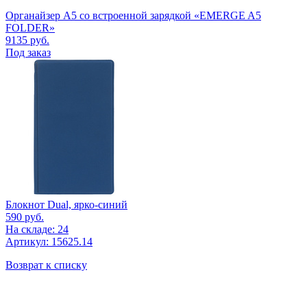
Органайзер А5 со встроенной зарядкой «EMERGE A5
FOLDER»
9135
руб.
Под заказ
Блокнот Dual, ярко-синий
590
руб.
На складе: 24
Артикул: 15625.14
Возврат к списку