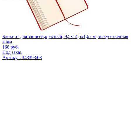
Блокнот для записей;красный; 9,5х14,5х1,6 см.; искусственная
кожа
168
руб.
Под заказ
Артикул: 343393/08