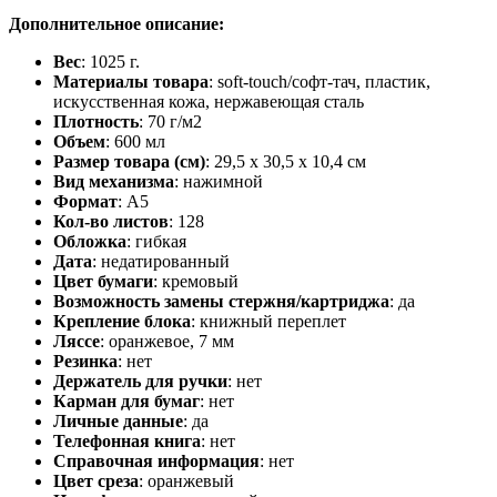
Дополнительное описание:
Вес
: 1025 г.
Материалы товара
: soft-touch/софт-тач, пластик,
искусственная кожа, нержавеющая cталь
Плотность
: 70 г/м2
Объем
: 600 мл
Размер товара (см)
: 29,5 х 30,5 х 10,4 см
Вид механизма
: нажимной
Формат
: A5
Кол-во листов
: 128
Обложка
: гибкая
Дата
: недатированный
Цвет бумаги
: кремовый
Возможность замены стержня/картриджа
: да
Крепление блока
: книжный переплет
Ляссе
: оранжевое, 7 мм
Резинка
: нет
Держатель для ручки
: нет
Карман для бумаг
: нет
Личные данные
: да
Телефонная книга
: нет
Справочная информация
: нет
Цвет среза
: оранжевый