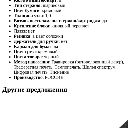
Кол-во визиток/карт
: 8
Тип стержня
: шариковый
Цвет бумаги
: кремовый
Толщина узла
: 1,0
Возможность замены стержня/картриджа
: да
Крепление блока
: книжный переплет
Ляссе
: нет
Резинка
: в цвет обложки
Держатель для ручки
: нет
Карман для бумаг
: да
Цвет среза
: кремовый
Цвета товара
: черный
Метод нанесения
: Гравировка (оптоволоконный лазер),
Трафаретная печать, Тампопечать, Шильд спектрум,
Цифровая печать, Тиснение
Производство
: РОССИЯ
Другие предложения