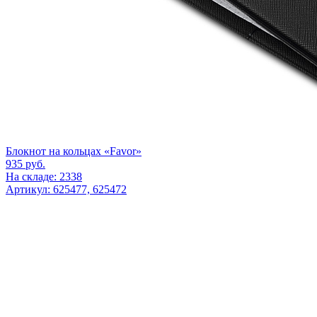
Блокнот на кольцах «Favor»
935
руб.
На складе: 2338
Артикул: 625477, 625472