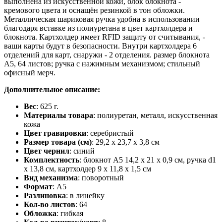
выполнена из искусственной кожи, блок блокнота -
кремового цвета и оснащён резинкой в тон обложки.
Металлическая шариковая ручка удобна в использовании
благодаря вставке из полиуретана в цвет картхолдера и
блокнота. Картхолдер имеет RFID защиту от считывания, -
ваши карты будут в безопасности. Внутри картхолдера 6
отделений для карт, снаружи - 2 отделения. размер блокнота
А5, 64 листов; ручка с нажимным механизмом; стильный
офисный мерч.
Дополнительное описание:
Вес
: 625 г.
Материалы товара
: полиуретан, металл, искусственная
кожа
Цвет гравировки
: серебристый
Размер товара (см)
: 29,2 х 23,7 х 3,8 см
Цвет чернил
: синий
Комплектность
: блокнот A5 14,2 х 21 х 0,9 см, ручка d1
х 13,8 см, картхолдер 9 х 11,8 х 1,5 см
Вид механизма
: поворотный
Формат
: A5
Разлиновка
: в линейку
Кол-во листов
: 64
Обложка
: гибкая