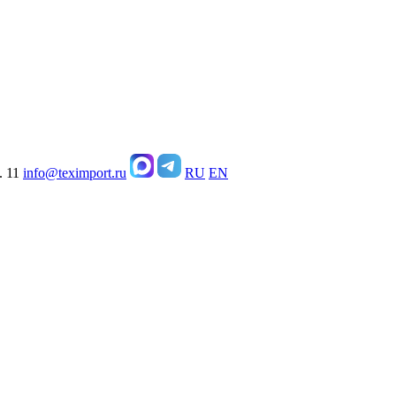
. 11
info@teximport.ru
RU
EN