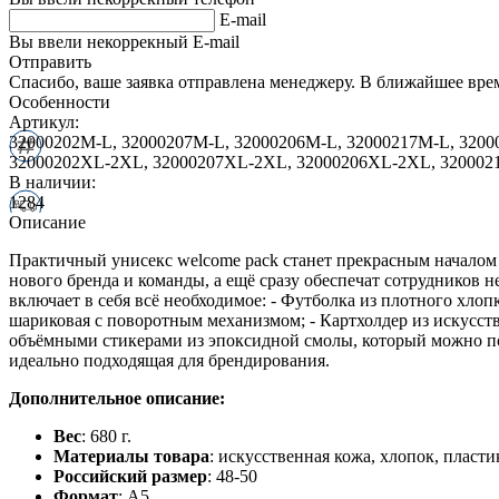
E-mail
Вы ввели некоррекный E-mail
Отправить
Спасибо, ваше заявка отправлена менеджеру. В ближайшее вре
Особенности
Артикул:
32000202M-L, 32000207M-L, 32000206M-L, 32000217M-L, 3200
32000202XL-2XL, 32000207XL-2XL, 32000206XL-2XL, 32000
В наличии:
1284
Описание
Практичный унисекс welcome pack станет прекрасным началом
нового бренда и команды, а ещё сразу обеспечат сотруднико
включает в себя всё необходимое: - Футболка из плотного хлоп
шариковая с поворотным механизмом; - Картхолдер из искусств
объёмными стикерами из эпоксидной смолы, который можно пос
идеально подходящая для брендирования.
Дополнительное описание:
Вес
: 680 г.
Материалы товара
: искусственная кожа, хлопок, пласти
Российский размер
: 48-50
Формат
: A5