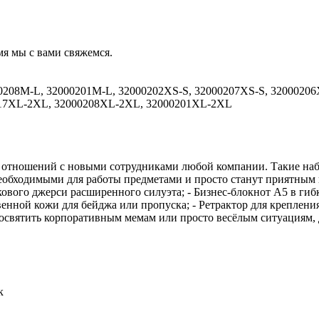
мя мы с вами свяжемся.
0208M-L, 32000201M-L, 32000202XS-S, 32000207XS-S, 32000206
217XL-2XL, 32000208XL-2XL, 32000201XL-2XL
 отношений с новыми сотрудниками любой компании. Такие наб
в необходимыми для работы предметами и просто станут приятн
кового джерси расширенного силуэта; - Бизнес-блокнот А5 в гибк
енной кожи для бейджа или пропуска; - Ретрактор для крепления
вятить корпоративным мемам или просто весёлым ситуациям, для
к