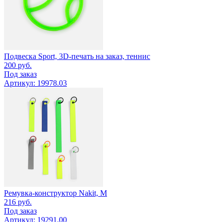
Подвеска Sport, 3D-печать на заказ, теннис
200
руб.
Под заказ
Артикул: 19978.03
Ремувка-конструктор Nakit, M
216
руб.
Под заказ
Артикул: 19291.00