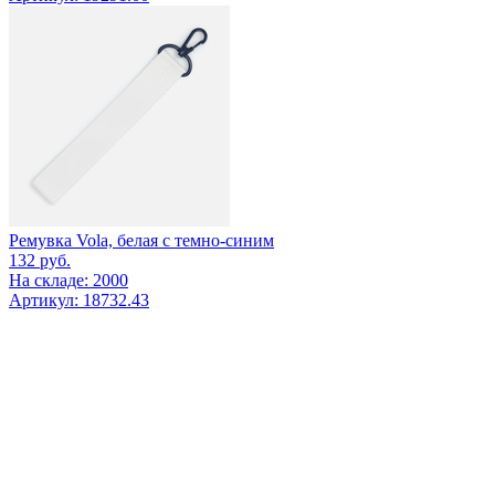
Ремувка Vola, белая с темно-синим
132
руб.
На складе: 2000
Артикул: 18732.43