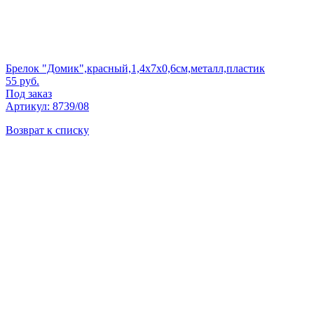
Брелок "Домик",красный,1,4х7х0,6см,металл,пластик
55
руб.
Под заказ
Артикул: 8739/08
Возврат к списку