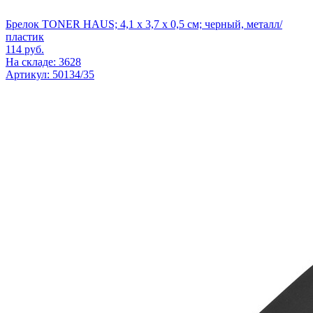
Брелок TONER HAUS; 4,1 x 3,7 x 0,5 см; черный, металл/
пластик
114
руб.
На складе: 3628
Артикул: 50134/35