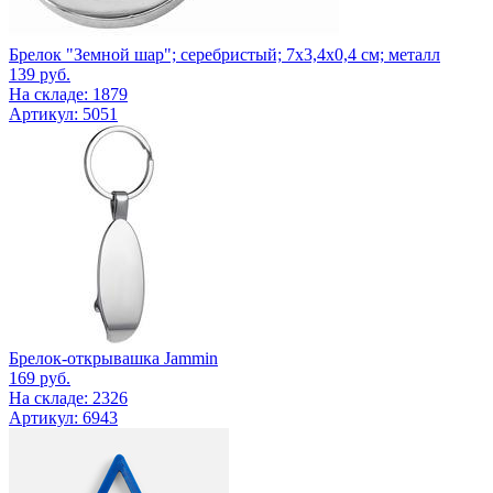
Брелок "Земной шар"; серебристый; 7х3,4х0,4 см; металл
139
руб.
На складе: 1879
Артикул: 5051
Брелок-открывашка Jammin
169
руб.
На складе: 2326
Артикул: 6943