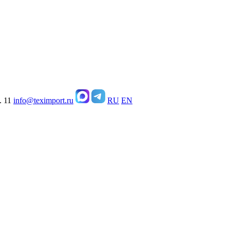
. 11
info@teximport.ru
RU
EN