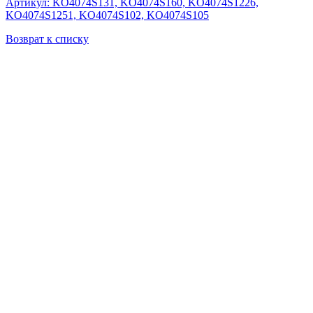
Артикул: KO4074S131, KO4074S160, KO4074S1226,
KO4074S1251, KO4074S102, KO4074S105
Возврат к списку