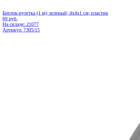
Брелок-рулетка (1 м); зеленый; 4х4х1 см; пластик
69
руб.
На складе: 21077
Артикул: 7305/15