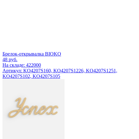
Брелок-открывалка BIOKO
48
руб.
На складе: 422000
Артикул: KO4207S160, KO4207S1226, KO4207S1251,
KO4207S102, KO4207S105