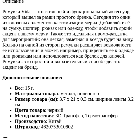
Описание
Ремувка Vida— это стильный и функциональный аксессуар,
который вышел за рамки простого брелка. Сегодня это один
из ключевых элементов кастомизации мерча. Добавляйте её
на сумку, шоппер, рюкзак или одежду, чтобы добавить яркий
акцент вашему мерчу. Также это идеальная промо-раздатка
для мероприятий: она лёгкая, заметная и всегда будет на виду.
Кольцо на одной из сторон ремувки расширяет возможности
ее использования и может, например, прикрепить ее к одежде
или рюкзакам или использоваться как брелок для ключей.
Ремувка - это простой и выразительный способ сделать
акцент на бренд.
Дополнительное описание:
Вес
: 15 г.
Материалы товара
: металл, полиэстер
Размер товара (см)
: 3,7 х 21 х 0,3 см, ширина ленты 3,2
см
Цвета товара
: черный
Метод нанесения
: 3D Трансфер, Термотрансфер
Производство
: Китай
Штрихкод
: 4620753010802