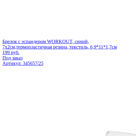
Брелок с эспандером WORKOUT, синий,
7х2см,термопластичная резина, текстиль, 6,9*11*1,7см
199
руб.
Под заказ
Артикул: 345657/25