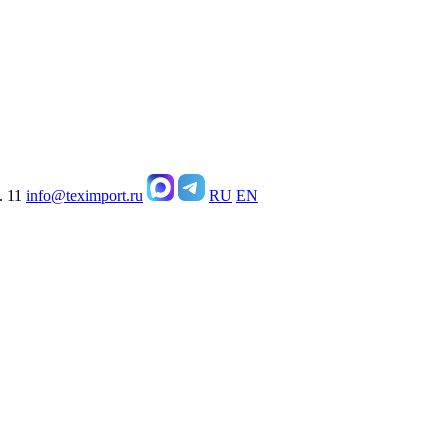
. 11
info@teximport.ru
RU
EN