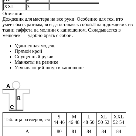
XXL
3
Описание
Дождевик для мастера на все руки. Особенно для тех, кто
умеет быть разным, всегда оставаясь собой.Плащ-дождевик из
ткани таффета на молнии с капюшоном. Складывается в
мешочек — удобно брать с собой.
Удлиненная модель
Прямой крой
Спущенный рукав
Манжеты на резинке
Утягивающий шнур в капюшоне
S
M
L
XL
XXL
Таблица размеров, см
44-46
46-48
48-50
50-52
52-54
A
80
81
84
84
84