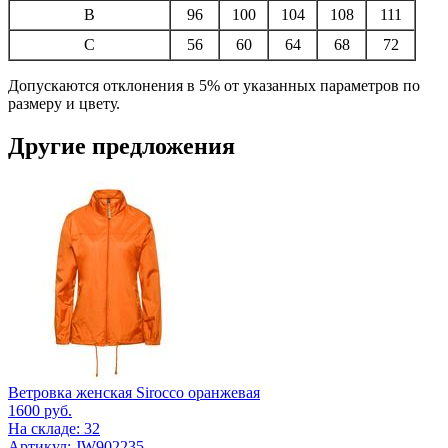
B
96
100
104
108
111
C
56
60
64
68
72
Допускаются отклонения в 5% от указанных параметров по
размеру и цвету.
Другие предложения
Ветровка женская Sirocco оранжевая
1600
руб.
На складе: 32
Артикул: JW902235