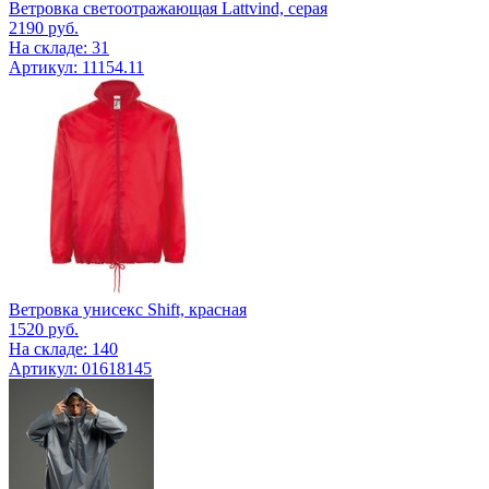
Ветровка светоотражающая Lattvind, серая
2190
руб.
На складе: 31
Артикул: 11154.11
Ветровка унисекс Shift, красная
1520
руб.
На складе: 140
Артикул: 01618145