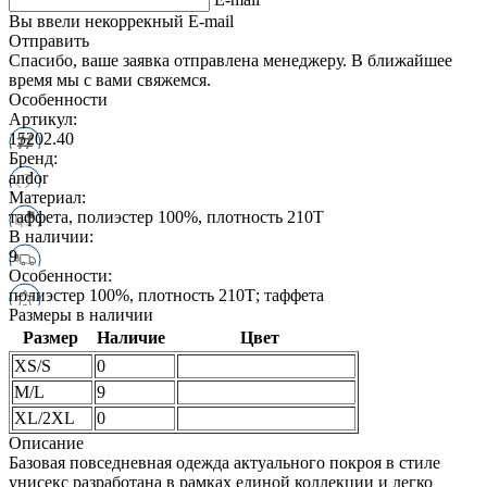
Вы ввели некоррекный E-mail
Отправить
Спасибо, ваше заявка отправлена менеджеру. В ближайшее
время мы с вами свяжемся.
Особенности
Артикул:
15202.40
Бренд:
andor
Материал:
таффета, полиэстер 100%, плотность 210Т
В наличии:
9
Особенности:
полиэстер 100%, плотность 210Т; таффета
Размеры в наличии
Размер
Наличие
Цвет
XS/S
0
M/L
9
XL/2XL
0
Описание
Базовая повседневная одежда актуального покроя в стиле
унисекс разработана в рамках единой коллекции и легко