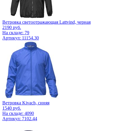
Ветровка светоотражающая Lattvind, черная
2190
руб.
На складе: 79
Артикул: 11154.30
Ветровка Kivach, синяя
1540
руб.
На складе: 4090
Артикул: 7102.44