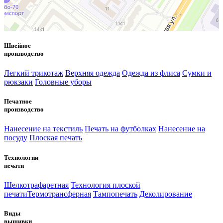
Швейное
производство
Легкий трикотаж
Верхняя одежда
Одежда из флиса
Сумки и
рюкзаки
Головные уборы
Печатное
производство
Нанесение на текстиль
Печать на футболках
Нанесение на
посуду
Плоская печать
Технологии
печати
Шелкотрафаретная
Технология плоской
печати
Термотрансферная
Тампопечать
Деколирование
Виды
вышивки