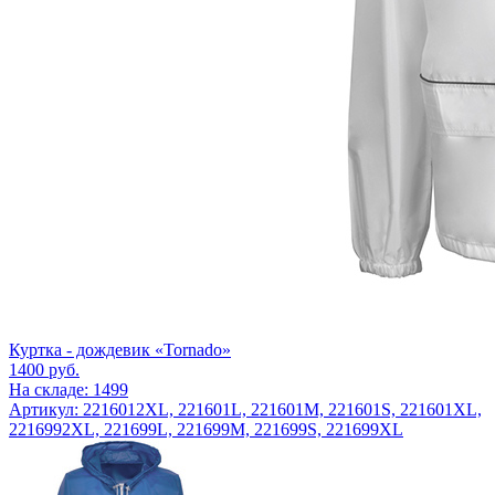
Куртка - дождевик «Tornado»
1400
руб.
На складе: 1499
Артикул: 2216012XL, 221601L, 221601M, 221601S, 221601XL,
2216992XL, 221699L, 221699M, 221699S, 221699XL