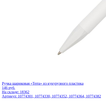
Ручка шариковая «Terra» из кукурузного пластика
146
руб.
На складе: 18362
Артикул: 10774301, 10774330, 10774352, 10774364, 10774382