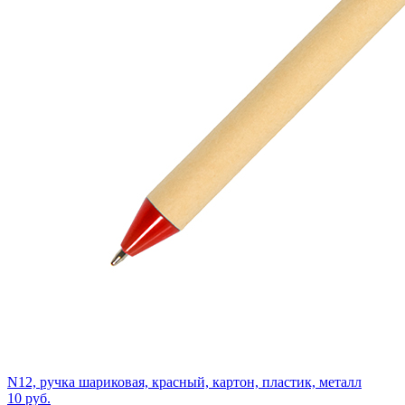
N12, ручка шариковая, красный, картон, пластик, металл
10
руб.