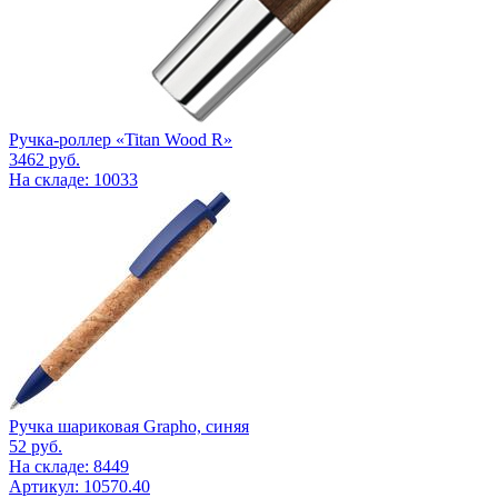
Ручка-роллер «Titan Wood R»
3462
руб.
На складе: 10033
Ручка шариковая Grapho, синяя
52
руб.
На складе: 8449
Артикул: 10570.40