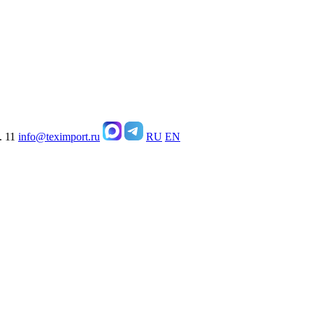
. 11
info@teximport.ru
RU
EN