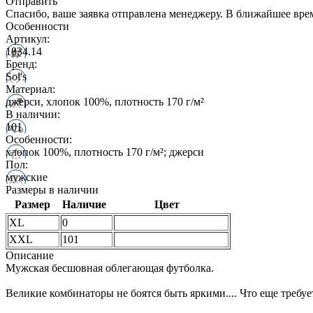
Отправить
Спасибо, ваше заявка отправлена менеджеру. В ближайшее вре
Особенности
Артикул:
1834.14
Бренд:
Sol's
Материал:
джерси, хлопок 100%, плотность 170 г/м²
В наличии:
101
Особенности:
хлопок 100%, плотность 170 г/м²; джерси
Пол:
мужские
Размеры в наличии
Размер
Наличие
Цвет
XL
0
XXL
101
Описание
Мужская бесшовная облегающая футболка.
Великие комбинаторы не боятся быть яркими.... Что еще требу