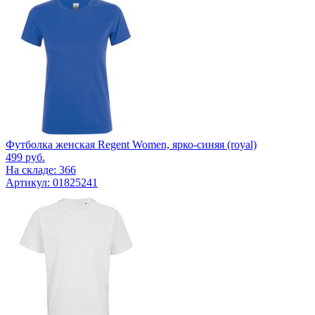
Футболка женская Regent Women, ярко-синяя (royal)
499
руб.
На складе: 366
Артикул: 01825241