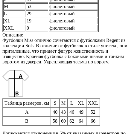
M
53
фиолетовый
L
29
фиолетовый
XL
19
фиолетовый
XXL
0
фиолетовый
Описание
Футболки Miss отлично сочетаются с футболками Regent из
коллекции Sols. В отличие от футболок в стиле унисекс, они
приталенные, что придает фигуре женственность и
изящество. Кроеная футболка с боковыми швами и тонким
воротом из джерси. Укрепляющая тесьма по вороту.
Таблица размеров, см
S
M
L
XL
XXL
A
40
43
46
49
52
B
58
60
62
64
66
Допускаются отклонения в 5% от указанных параметров по