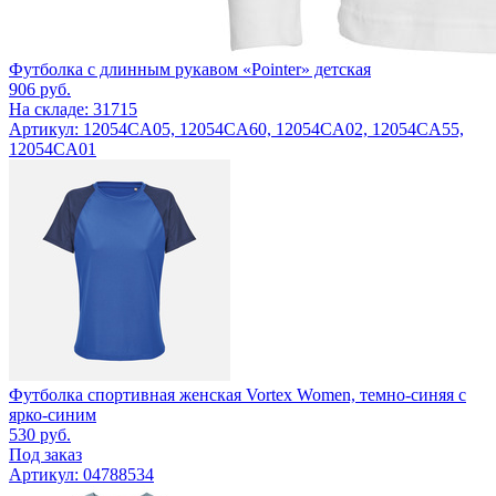
Футболка с длинным рукавом «Pointer» детская
906
руб.
На складе: 31715
Артикул: 12054CA05, 12054CA60, 12054CA02, 12054CA55,
12054CA01
Футболка спортивная женская Vortex Women, темно-синяя с
ярко-синим
530
руб.
Под заказ
Артикул: 04788534