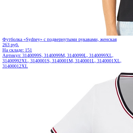
Футболка «Sydney» с подвернутыми рукавами, женская
263
руб.
На складе: 151
Артикул: 3140099S, 3140099M, 3140099L, 3140099XL,
31400992XL, 3140001S, 3140001M, 3140001L, 3140001XL,
31400012XL