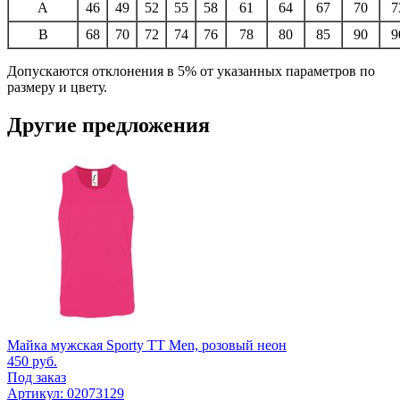
A
46
49
52
55
58
61
64
67
70
7
B
68
70
72
74
76
78
80
85
90
9
Допускаются отклонения в 5% от указанных параметров по
размеру и цвету.
Другие предложения
Майка мужская Sporty TT Men, розовый неон
450
руб.
Под заказ
Артикул: 02073129