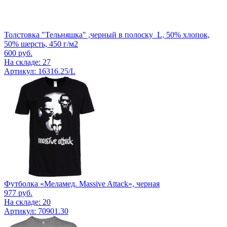
Толстовка "Тельняшка" ,черный в полоску_L, 50% хлопок,
50% шерсть, 450 г/м2
600
руб.
На складе: 27
Артикул: 16316.25/L
Футболка «Меламед. Massive Attack», черная
977
руб.
На складе: 20
Артикул: 70901.30