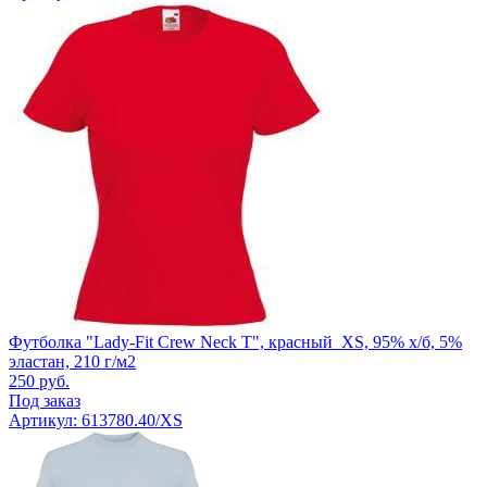
Футболка "Lady-Fit Crew Neck T", красный_XS, 95% х/б, 5%
эластан, 210 г/м2
250
руб.
Под заказ
Артикул: 613780.40/XS