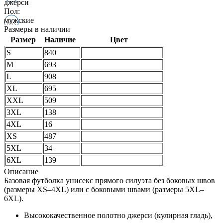
джерси
Пол:
мужские
Размеры в наличии
Размер
Наличие
Цвет
S
840
M
693
L
908
XL
695
XXL
509
3XL
138
4XL
16
XS
487
5XL
34
6XL
139
Описание
Базовая футболка унисекс прямого силуэта без боковых швов
(размеры XS–4XL) или с боковыми швами (размеры 5XL–
6XL).
Высококачественное полотно джерси (кулирная гладь),