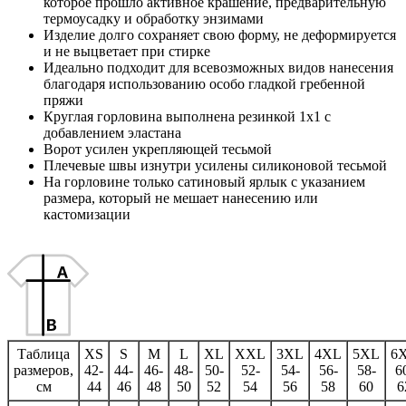
которое прошло активное крашение, предварительную
термоусадку и обработку энзимами
Изделие долго сохраняет свою форму, не деформируется
и не выцветает при стирке
Идеально подходит для всевозможных видов нанесения
благодаря использованию особо гладкой гребенной
пряжи
Круглая горловина выполнена резинкой 1x1 с
добавлением эластана
Ворот усилен укрепляющей тесьмой
Плечевые швы изнутри усилены силиконовой тесьмой
На горловине только сатиновый ярлык с указанием
размера, который не мешает нанесению или
кастомизации
Таблица
XS
S
M
L
XL
XXL
3XL
4XL
5XL
6
размеров,
42-
44-
46-
48-
50-
52-
54-
56-
58-
6
см
44
46
48
50
52
54
56
58
60
6