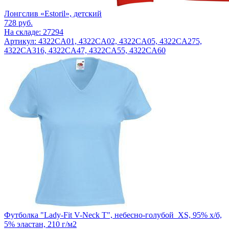
Лонгслив «Estoril», детский
728
руб.
На складе: 27294
Артикул: 4322CA01, 4322CA02, 4322CA05, 4322CA275,
4322CA316, 4322CA47, 4322CA55, 4322CA60
Футболка "Lady-Fit V-Neck T", небесно-голубой_XS, 95% х/б,
5% эластан, 210 г/м2