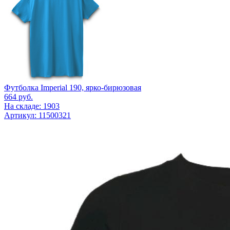
Футболка Imperial 190, ярко-бирюзовая
664
руб.
На складе: 1903
Артикул: 11500321