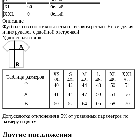
XL
60
белый
XXL
0
белый
Описание
Футболка из спортивной сетки с рукавом реглан. Низ изделия
и низ рукавов с двойной отстрочкой.
Удлиненная спинка.
XS
S
M
L
XL
XXL
Таблица размеров,
38-
40-
42-
46-
48-
52-
см
40
42
44
48
50
54
A
41
44
47
50
53
56
B
60
62
64
66
68
70
Допускаются отклонения в 5% от указанных параметров по
размеру и цвету.
Другие предложения