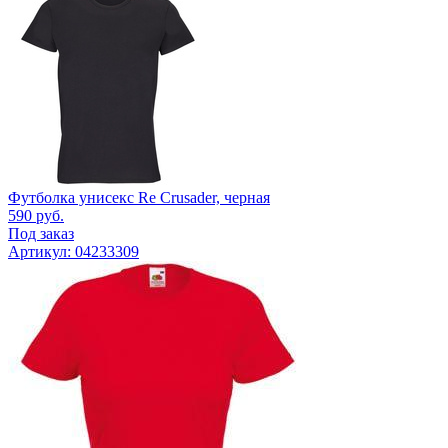
Футболка унисекс Re Crusader, черная
590
руб.
Под заказ
Артикул: 04233309