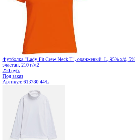
Футболка "Lady-Fit Crew Neck T", оранжевый_L, 95% х/б, 5%
эластан, 210 г/м2
250
руб.
Под заказ
Артикул: 613780.44/L