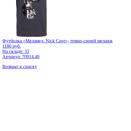
Футболка «Меламед. Nick Cave», темно-синий меланж
1186
руб.
На складе: 33
Артикул: 70914.40
Возврат к списку