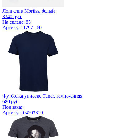
Лонгслив Morfiss, белый
3340
руб.
На складе: 85
Артикул: 17971.60
Футболка унисекс Tuner, темно-синяя
680
руб.
Под заказ
Артикул: 04203319