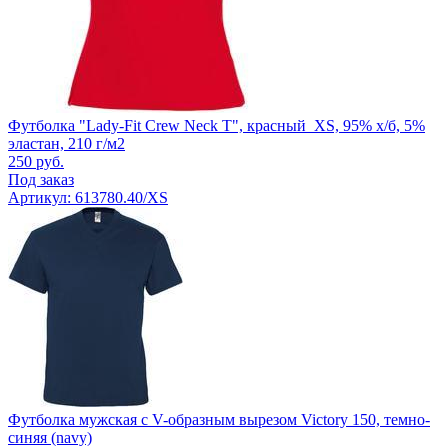
Футболка "Lady-Fit Crew Neck T", красный_XS, 95% х/б, 5%
эластан, 210 г/м2
250
руб.
Под заказ
Артикул: 613780.40/XS
Футболка мужская с V-образным вырезом Victory 150, темно-
синяя (navy)