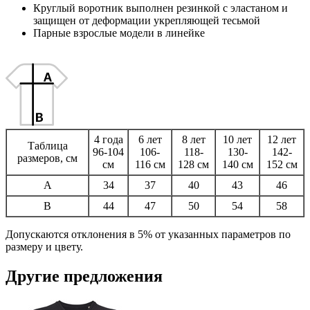
Круглый воротник выполнен резинкой с эластаном и
защищен от деформации укрепляющей тесьмой
Парные взрослые модели в линейке
4 года
6 лет
8 лет
10 лет
12 лет
Таблица
96-104
106-
118-
130-
142-
размеров, см
см
116 см
128 см
140 см
152 см
A
34
37
40
43
46
B
44
47
50
54
58
Допускаются отклонения в 5% от указанных параметров по
размеру и цвету.
Другие предложения