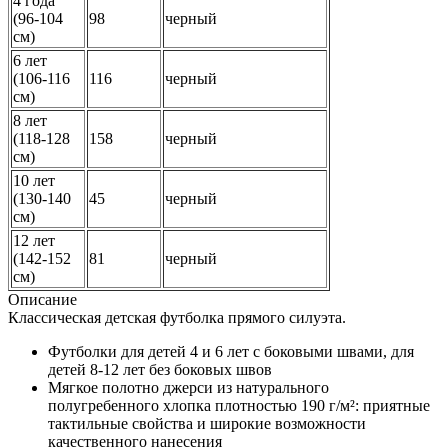
4 года
(96-104
98
черный
см)
6 лет
(106-116
116
черный
см)
8 лет
(118-128
158
черный
см)
10 лет
(130-140
45
черный
см)
12 лет
(142-152
81
черный
см)
Описание
Классическая детская футболка прямого силуэта.
Футболки для детей 4 и 6 лет с боковыми швами, для
детей 8-12 лет без боковых швов
Мягкое полотно джерси из натурального
полугребенного хлопка плотностью 190 г/м²: приятные
тактильные свойства и широкие возможности
качественного нанесения