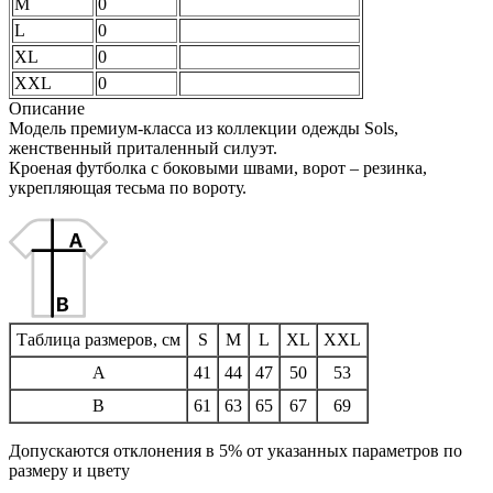
M
0
L
0
XL
0
XXL
0
Описание
Модель премиум-класса из коллекции одежды Sols,
женственный приталенный силуэт.
Кроеная футболка с боковыми швами, ворот – резинка,
укрепляющая тесьма по вороту.
Таблица размеров, см
S
M
L
XL
XXL
A
41
44
47
50
53
B
61
63
65
67
69
Допускаются отклонения в 5% от указанных параметров по
размеру и цвету