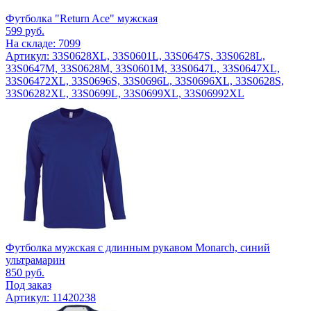
Футболка "Return Ace" мужская
599
руб.
На складе: 7099
Артикул: 33S0628XL, 33S0601L, 33S0647S, 33S0628L,
33S0647M, 33S0628M, 33S0601M, 33S0647L, 33S0647XL,
33S06472XL, 33S0696S, 33S0696L, 33S0696XL, 33S0628S,
33S06282XL, 33S0699L, 33S0699XL, 33S06992XL
Футболка мужская с длинным рукавом Monarch, синий
ультрамарин
850
руб.
Под заказ
Артикул: 11420238