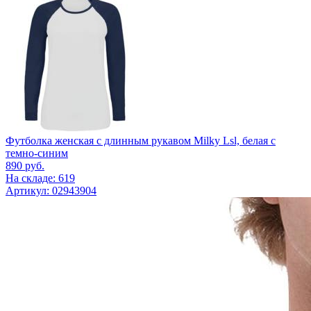
Футболка женская с длинным рукавом Milky Lsl, белая с
темно-синим
890
руб.
На складе: 619
Артикул: 02943904