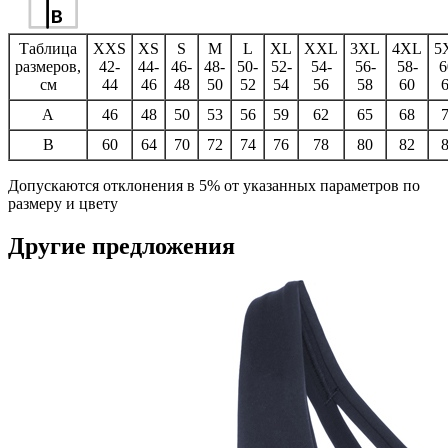
Таблица
XXS
XS
S
M
L
XL
XXL
3XL
4XL
5
размеров,
42-
44-
46-
48-
50-
52-
54-
56-
58-
6
см
44
46
48
50
52
54
56
58
60
A
46
48
50
53
56
59
62
65
68
B
60
64
70
72
74
76
78
80
82
Допускаются отклонения в 5% от указанных параметров по
размеру и цвету
Другие предложения