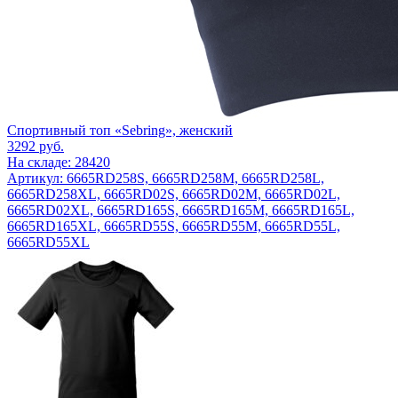
Спортивный топ «Sebring», женский
3292
руб.
На складе: 28420
Артикул: 6665RD258S, 6665RD258M, 6665RD258L,
6665RD258XL, 6665RD02S, 6665RD02M, 6665RD02L,
6665RD02XL, 6665RD165S, 6665RD165M, 6665RD165L,
6665RD165XL, 6665RD55S, 6665RD55M, 6665RD55L,
6665RD55XL