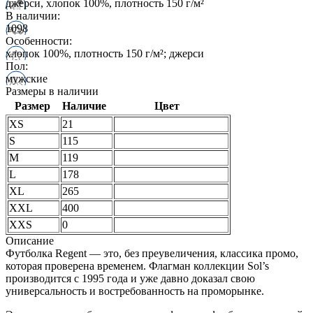
джерси, хлопок 100%, плотность 150 г/м²
В наличии:
1098
Особенности:
хлопок 100%, плотность 150 г/м²; джерси
Пол:
мужские
Размеры в наличии
Размер
Наличие
Цвет
XS
21
S
115
M
119
L
178
XL
265
XXL
400
XXS
0
Описание
Футболка Regent — это, без преувеличения, классика промо,
которая проверена временем. Флагман коллекции Sol’s
производится с 1995 года и уже давно доказал свою
универсальность и востребованность на проморынке.