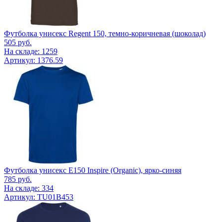
Футболка унисекс Regent 150, темно-коричневая (шоколад)
505
руб.
На складе: 1259
Артикул: 1376.59
Футболка унисекс E150 Inspire (Organic), ярко-синяя
785
руб.
На складе: 334
Артикул: TU01B453