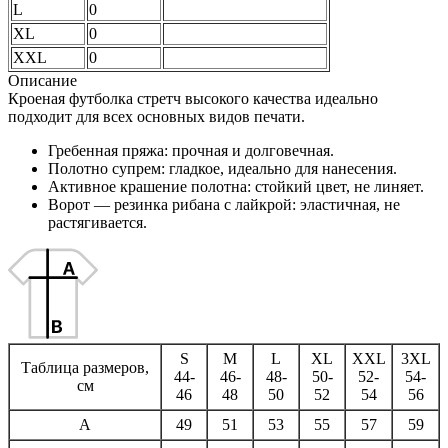
L
0
XL
0
XXL
0
Описание
Кроеная футболка стретч высокого качества идеально
подходит для всех основных видов печати.
Гребенная пряжа: прочная и долговечная.
Полотно супрем: гладкое, идеально для нанесения.
Активное крашение полотна: стойкий цвет, не линяет.
Ворот — резинка рибана с лайкрой: эластичная, не
растягивается.
S
M
L
XL
XXL
3XL
Таблица размеров,
44-
46-
48-
50-
52-
54-
см
46
48
50
52
54
56
A
49
51
53
55
57
59