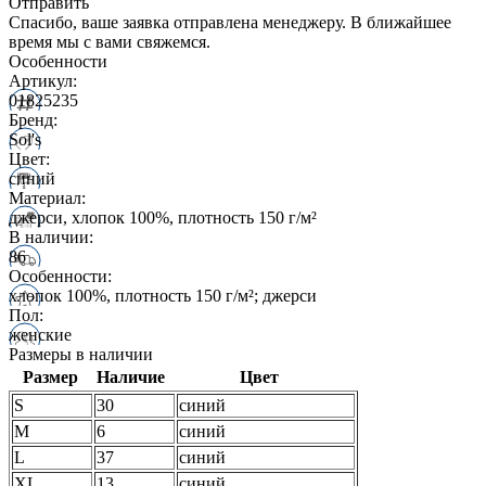
Отправить
Спасибо, ваше заявка отправлена менеджеру. В ближайшее
время мы с вами свяжемся.
Особенности
Артикул:
01825235
Бренд:
Sol's
Цвет:
синий
Материал:
джерси, хлопок 100%, плотность 150 г/м²
В наличии:
86
Особенности:
хлопок 100%, плотность 150 г/м²; джерси
Пол:
женские
Размеры в наличии
Размер
Наличие
Цвет
S
30
синий
M
6
синий
L
37
синий
XL
13
синий