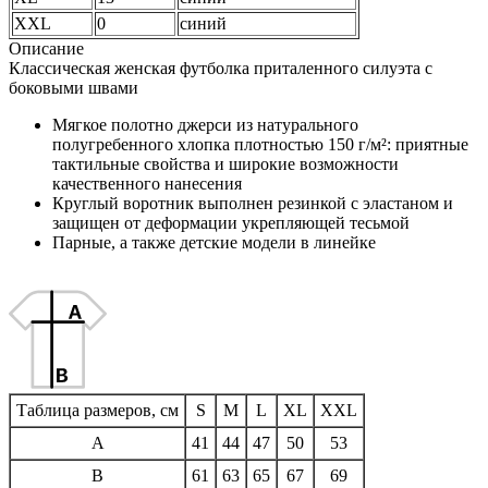
XXL
0
синий
Описание
Классическая женская футболка приталенного силуэта с
боковыми швами
Мягкое полотно джерси из натурального
полугребенного хлопка плотностью 150 г/м²: приятные
тактильные свойства и широкие возможности
качественного нанесения
Круглый воротник выполнен резинкой с эластаном и
защищен от деформации укрепляющей тесьмой
Парные, а также детские модели в линейке
Таблица размеров, см
S
M
L
XL
XXL
A
41
44
47
50
53
B
61
63
65
67
69